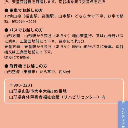
折、天童荒谷橋を目指します。荒谷橋を渡り交差点を左折
● 電車でお越しの方
JR仙山線（楯山駅、高瀬駅、山寺駅）どちらかで下車、お車で移
動、約10分～20分
● バスでお越しの方
山形方面：山形駅から荒谷（あらや）経由天童行、又は山寺行バス
に乗車。工業団地前にて下車。徒歩にて約5分
天童方面：天童駅から荒谷（あらや）経由山形行バスに乗車、荒谷
橋又は工業団地前にて下車。
徒歩にて約5分。
● 飛行機でお越しの方
山形空港（東根市）から車で、約30分
〒990-2231
山形県山形市大字大森385番地
山形県身体障害者福祉会館（リハビリセンター）内
ボランティア募集